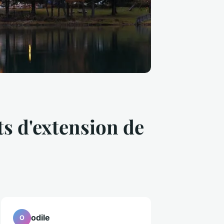
ts d'extension de
odile
O