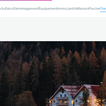
ctu
Déco
Déménagement
Équipement
Immo
Jardin
Maison
Piscine
Tra