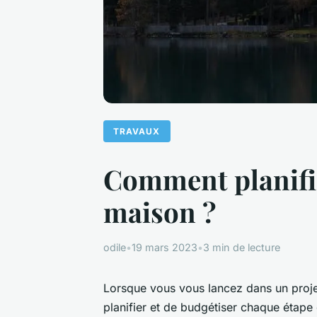
TRAVAUX
Comment planifie
maison ?
odile
•
19 mars 2023
•
3 min de lecture
Lorsque vous vous lancez dans un projet
planifier et de budgétiser chaque étap